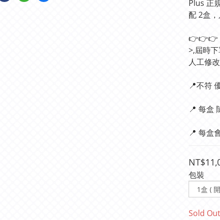
Plus 
配 2盒，
👉👉
>,屆時
人工修改
📍不符
📍 每盒 隨
📍 每盒會有
NT$11,
包裝
Sold Ou