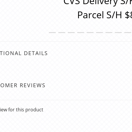
CVS Delivery S/
Parcel S/H $
＿＿＿＿＿＿＿＿
TIONAL DETAILS
TOMER REVIEWS
iew for this product