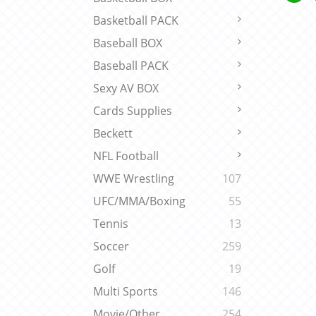
Basketball PACK
Baseball BOX
Baseball PACK
Sexy AV BOX
Cards Supplies
Beckett
NFL Football
WWE Wrestling
107
UFC/MMA/Boxing
55
Tennis
13
Soccer
259
Golf
19
Multi Sports
146
Movie/Other
254