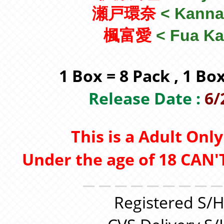
瀬戸環奈
<
Kanna
楓富愛
<
Fua K
1 Box = 8 Pack , 1 Bo
Release Date :
6/
This is a Adult Onl
Under the age of 18 CAN'T
＿＿＿＿＿＿＿＿
Registered S/H