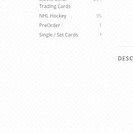
Trading Cards
NHL Hockey
95
PreOrder
1
Single / Set Cards
DESC