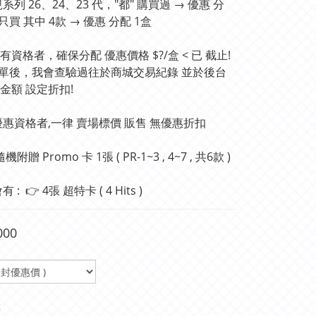
正規系列 26、24、23 代，"都" 購買過 → 優惠 分
只買 其中 4款 → 優惠 分配 1盒
 有資格者，確保分配 優惠價格 $?/盒 < 已 截止! 
下單後，我會查驗過往於商城交易紀錄 並於後台  
金額 設定折扣!
 優惠資格者,一律 賣場標價 販售 無優惠折扣
機附贈 Promo 卡 1張 ( PR-1~3 , 4~7 , 共6款 )
 :  👉 4張 超特卡 ( 4 Hits )
000
t