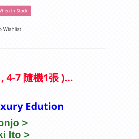
When in Stock
o Wishlist
 4-7 隨機1張 )...
uxury Edution
onjo
>
i Ito
>