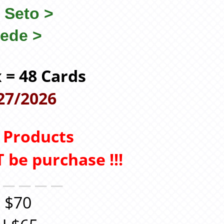
 Seto
>
aede
>
x = 48 Cards
27/2026
y Products
 be purchase !!
!
＿＿＿＿＿
 $70