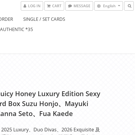
LOG IN
CART
MESSAGE
English
ORDER
SINGLE / SET CARDS
 AUTHENTIC *35
Juicy Honey Luxury Edition Sexy
rd Box Suzu Honjo、Mayuki
anna Seto、Fua Kaede
025 Luxury、Duo Divas、2026 Exquisite 及 