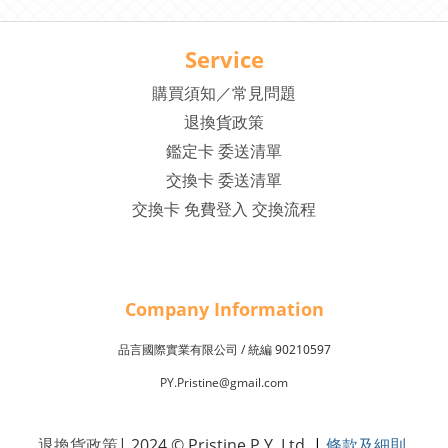
Service
購買須知／常見問題
退換貨政策
鑑定卡 委送清單
交換卡 委送清單
交換卡 免費登入 交換流程
Company Inf
o
rmation
品言國際實業有限公司 /
90210597
統編
PY.Pristine@gmail.com
退換貨政策
| 2024 © Pristine P.Y. Ltd.
|
條款及細則