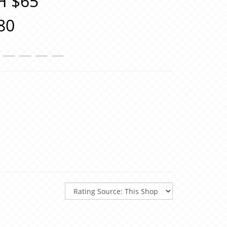
H $65
80
＿＿＿＿＿