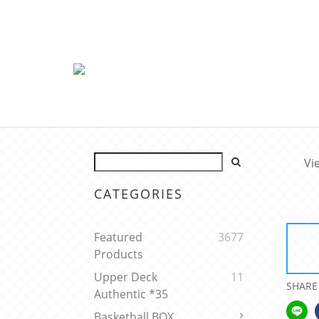
Vi
CATEGORIES
Featured
3677
Products
Upper Deck
11
SHARE
Authentic *35
Basketball BOX