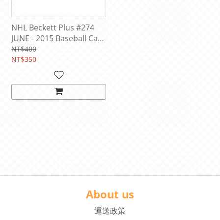
NHL Beckett Plus #274
JUNE - 2015 Baseball Card
Book
NT$400
NT$350
About us
運送政策