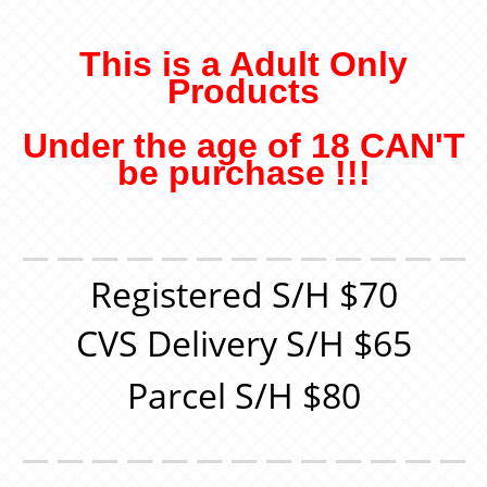
This is a Adult Only
Products
Under the age of 18 CAN'T
be purchase !!!
＿＿＿＿＿＿＿＿＿＿＿＿＿
Registered S/H $70
CVS Delivery S/H $65
Parcel S/H $80
＿＿＿＿＿＿＿＿＿＿＿＿＿