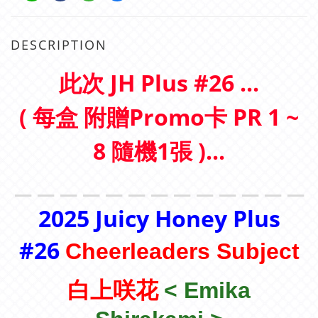
DESCRIPTION
此次 JH Plus #26 ...
( 每盒 附贈Promo卡 PR 1 ~
8 隨機1張 )...
＿＿＿＿＿＿＿＿＿＿＿＿＿
2025 Juicy Honey Plus
#26
Cheerleaders Subject
白上咲花
< Emika