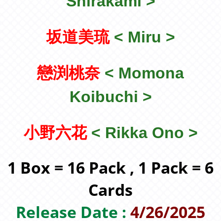
Shirakami
>
坂道美琉
<
Miru
>
戀渕桃奈
<
Momona
Koibuchi
>
小野六花
< Rikka Ono
>
1 Box = 16 Pack , 1 Pack = 6
Cards
Release Date :
4/26/2025