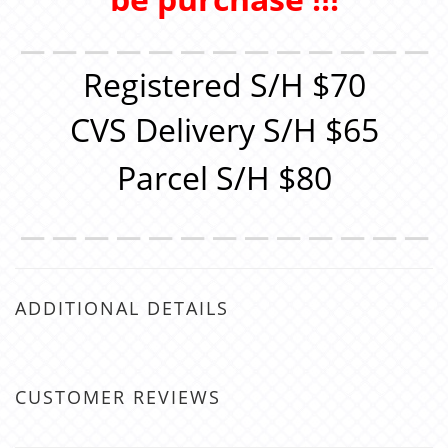
＿＿＿＿＿＿＿＿＿＿＿＿＿
Registered S/H $70
CVS Delivery S/H $65
Parcel S/H $80
＿＿＿＿＿＿＿＿＿＿＿＿＿
ADDITIONAL DETAILS
CUSTOMER REVIEWS