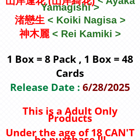
<
山岸逢花 (山岸綺花)
Ayaka
Yamagishi
>
渚戀生
<
Koiki Nagisa
>
神木麗
<
Rei Kamiki
>
1 Box = 8 Pack , 1 Box = 48
Cards
Release Date :
6/28/2025
This is a Adult Only
Products
Under the age of 18 CAN'T
be purchase !!
!