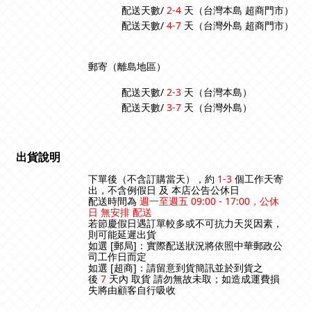
配送天數/
2-4
天（台灣本島 超商門市）
配送天數/
4-7
天（台灣外島 超商門市）
郵寄（離島地區）
配送天數/
2-3
天（台灣本島）
配送天數/
3-7
天（台灣外島）
出貨說明
下單後（不含訂購當天），約
1-3
個工作天寄
出，不含例假日 及
本店公告公休日
配送時間為
週一至週五 09:00 - 17:00，公休
日 無安排 配送
若節慶假日遇訂單較多或不可抗力天災因素，
則可能延遲出貨
如選 [郵局]：實際配送狀況將依照中華郵政公
司工作日而定
如選 [超商]：請留意到貨簡訊並於到貨之
後
7
天內 取貨 請勿無故未取；如造成運費損
失將由顧客自行吸收