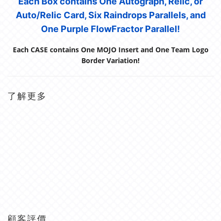
Each Box contains One Autograph, Relic, or
Auto/Relic Card, Six Raindrops Parallels, and
One Purple FlowFractor Parallel!
Each CASE contains One MOJO Insert and One Team Logo
Border Variation!
了解更多
顧客評價