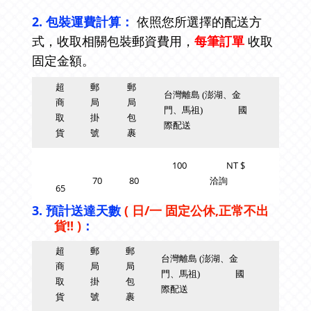
2. 包裝運費計算：
依照您所選擇的配送方
式
，
收取相關包裝郵資費用，
每筆訂單
收取
固定金額。
超
郵
郵
台灣離島 (澎湖
、
金
商
局
局
門
、
馬祖)
國
取
掛
包
際配送
貨
號
裹
100 NT $
70
80
洽詢
65
3. 預計送達天數
( 日/一 固定公休,正常不出
貨!! )
：
超
郵
郵
台灣離島 (澎湖
、
金
商
局
局
門
、
馬祖)
國
取
掛
包
際配送
貨
號
裹