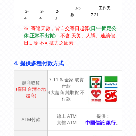
3-5 工作天
2-
3-
2-
數 7-21
4
4
3
※
寄達天數，皆自交寄日
起算
(日/一固定公
休,正常不出貨)
，不含 天災
、
人禍
、連續假
日
... 等 不可抗力之因素。
4.
提供多種付款方式
7-11 & 全家 取貨
超商取貨
付款
(僅限 台灣本地
4大超商 純取貨 不
超商)
付款
線上 ATM
提供：
ATM付款
實體 ATM
中國信託 銀行
、