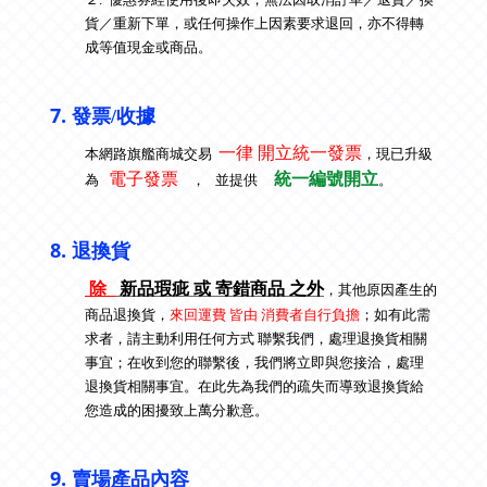
貨／重新下單，或任何操作上因素要求退回，亦不得轉
成等值現金或商品。
7.
發票/收據
一律 開立統一發票
本網路旗艦商城交易
，現已升級
電子發票
統一編號開立
為
，
並提供
。
8.
退換貨
除
新品瑕疵 或 寄錯商品 之外
，其他原因產生的
商品退換貨
，
來回運費 皆由 消費者自行負擔
；如有此需
求者
，
請主動利用任何方式
聯繫我們，處理退換貨相關
事宜
；在
收到您的聯繫後，我們將立即與您接洽，處理
退換貨相關事宜。在此先為我們的疏失而導致退換貨給
您造成的困擾致上萬分歉意。
9.
賣場產品內容