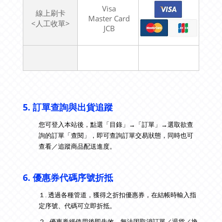
Visa
線上刷卡
Master Card
<人工收單>
JCB
5.
訂單查詢與出貨追蹤
您可登入本站後，點選「目錄」→「訂單」→選取欲查
詢的訂單「查閱」，即可查詢訂單交易狀態，同時也可
查看
／
追蹤商品配送進度。
6.
優惠券代碼序號折抵
１. 透過各種管道
，
獲得之折扣優惠券，在結帳時輸入指
定序號、代碼可立即折抵。
２.
優惠券經使用後即失效，無法因取消訂單／退貨／換