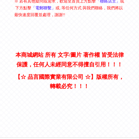
※ 若有其他疑問或需求，歡迎至首頁上方點擊
「聯絡店主」
或
下方點擊
「電郵聯繫」
或
..等任何方式
與我們聯絡
，我們將以
最快速度回覆並處理
，謝謝!!
本商城網站 所有 文字/圖片 著作權 皆受法律
保護，任何人未經同意不得擅自引用
！
！
！
【
☆
品言國際實業有限公司
☆
】
版權所有，
轉載必究
！
！
！