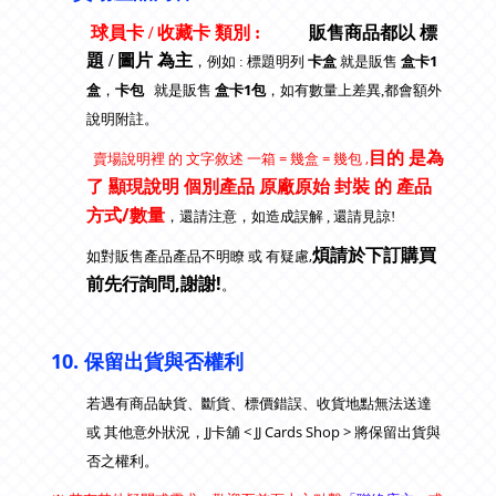
球員卡 / 收藏卡 類別 :
販售商品都以 標
題 / 圖片 為主
卡盒
盒卡1
，例如 : 標題明列
就是販售
盒
卡包
盒卡1包
，
就是販售
，
如有數量上差異,都會額外
說明附註
。
目的 是為
賣場說明裡 的 文字敘述 一箱 = 幾盒 = 幾包 ,
了
顯現說明 個別產品 原廠原始 封裝 的 產品
方式/數量
，
還請注意
，如造成誤解 , 還請見諒!
煩請於下訂購買
如對販售產品產品不明瞭 或 有疑慮,
前先行詢問,謝謝!
。
10.
保留出貨與否權利
若遇有商品缺貨、斷貨、標價錯誤、收貨地點無法送達
JJ卡舖 < JJ Cards Shop >
或 其他意外狀況，
將保留出貨與
否之權利。