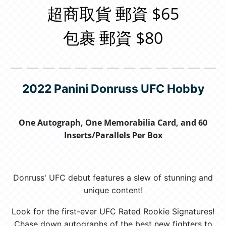
超商取貨 郵資 $65
包裹 郵資 $80
＿＿＿＿＿＿＿＿＿＿＿＿＿
2022 Panini Donruss UFC Hobby
One Autograph, One Memorabilia Card, and 60
Inserts/Parallels Per Box
Donruss' UFC debut features a slew of stunning and
unique content!
Look for the first-ever UFC Rated Rookie Signatures!
Chase down autographs of the best new fighters to