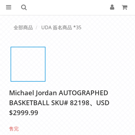
全部商品
UDA 簽名商品 *35
Michael Jordan AUTOGRAPHED
BASKETBALL SKU# 82198、USD
$2999.99
售完