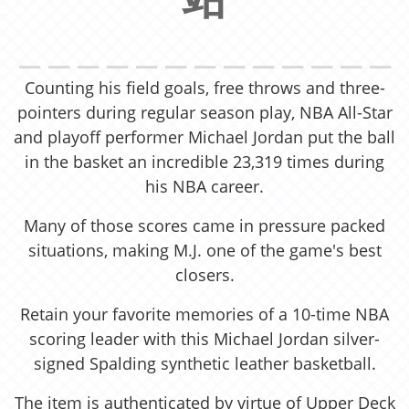
＿＿＿＿＿＿＿＿＿＿＿＿＿
Counting his field goals, free throws and three-
pointers during regular season play, NBA All-Star
and playoff performer Michael Jordan put the ball
in the basket an incredible 23,319 times during
his NBA career.
Many of those scores came in pressure packed
situations, making M.J. one of the game's best
closers.
Retain your favorite memories of a 10-time NBA
scoring leader with this Michael Jordan silver-
signed Spalding synthetic leather basketball.
The item is authenticated by virtue of Upper Deck