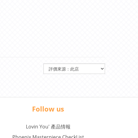
Follow us
Lovin You' 產品情報
Phoenix Masterpiece CheckList