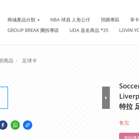
商城產品分類
NBA 球員 人形公仔
預購專區
單卡
GROUP BREAK 團拆專區
UDA 簽名商品 *35
LOVIN 
部商品
足球卡
Socce
Liver
特拉 足
售完
貨到通