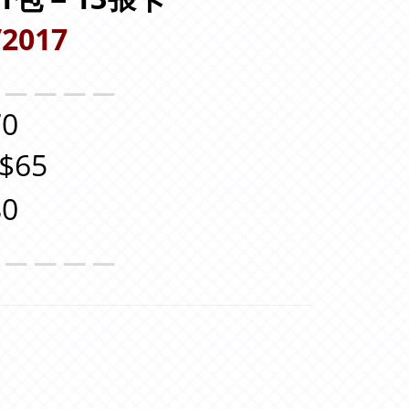
/2017
＿＿＿＿＿
0
$65
0
＿＿＿＿＿