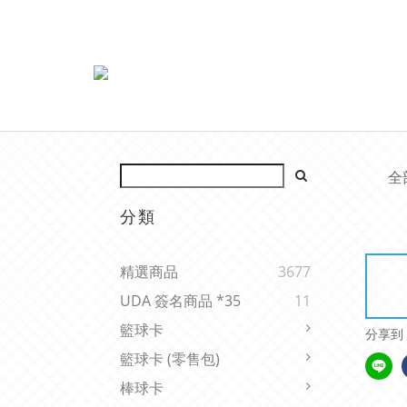
全
分類
精選商品
3677
UDA 簽名商品 *35
11
籃球卡
分享到
籃球卡 (零售包)
棒球卡