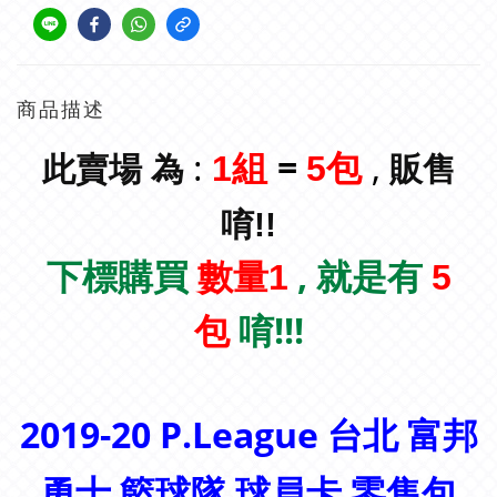
商品描述
:
=
,
1組
5包
此賣場 為
販售
唷!!
下標購買
, 就是有
數量1
5
唷!!!
包
2019-20
P.League
台北 富邦
勇士 籃球隊 球員卡
零售包