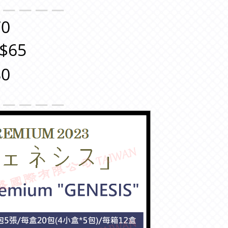
＿＿＿＿＿
0
$65
0
＿＿＿＿＿