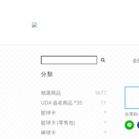
全
分類
精選商品
3677
UDA 簽名商品 *35
11
籃球卡
分享到
籃球卡 (零售包)
棒球卡