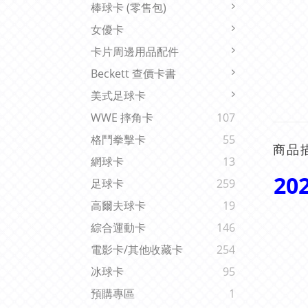
棒球卡 (零售包)
女優卡
卡片周邊用品配件
Beckett 查價卡書
美式足球卡
WWE 摔角卡
107
格鬥拳擊卡
55
商品
網球卡
13
20
足球卡
259
高爾夫球卡
19
綜合運動卡
146
電影卡/其他收藏卡
254
冰球卡
95
預購專區
1