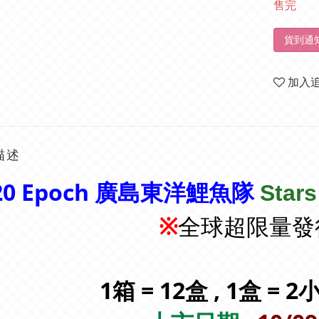
售完
貨到通
加入
描述
20 Epoch 廣島東洋鯉魚隊
Star
全球超限量發
※
1箱 = 12盒 , 1盒 = 