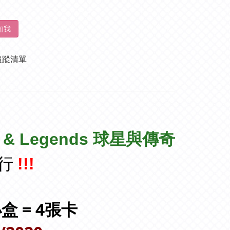
知我
追蹤清單
s & Legends 球星與傳奇
行
!!!
2小盒 = 4張卡