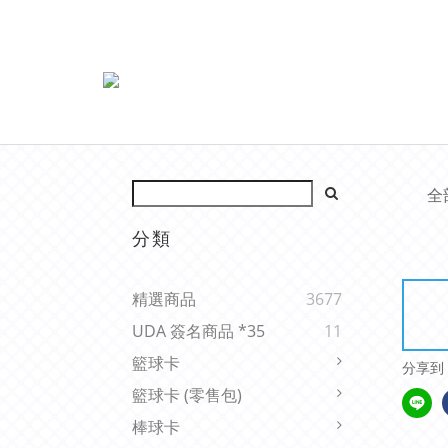
全
分類
精選商品
3677
UDA 簽名商品 *35
11
籃球卡
分享到
籃球卡 (零售包)
棒球卡