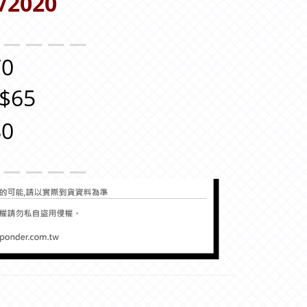
/2020
＿＿＿＿＿
0
$65
0
＿＿＿＿＿