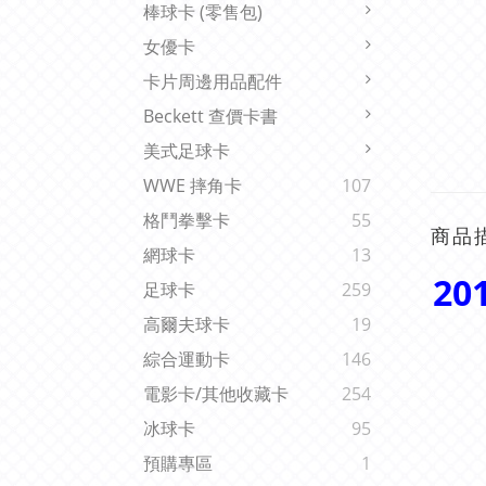
棒球卡 (零售包)
女優卡
卡片周邊用品配件
Beckett 查價卡書
美式足球卡
WWE 摔角卡
107
格鬥拳擊卡
55
商品
網球卡
13
20
足球卡
259
高爾夫球卡
19
綜合運動卡
146
電影卡/其他收藏卡
254
冰球卡
95
預購專區
1