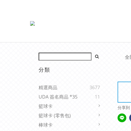
全
分類
精選商品
3677
UDA 簽名商品 *35
11
籃球卡
分享到
籃球卡 (零售包)
棒球卡