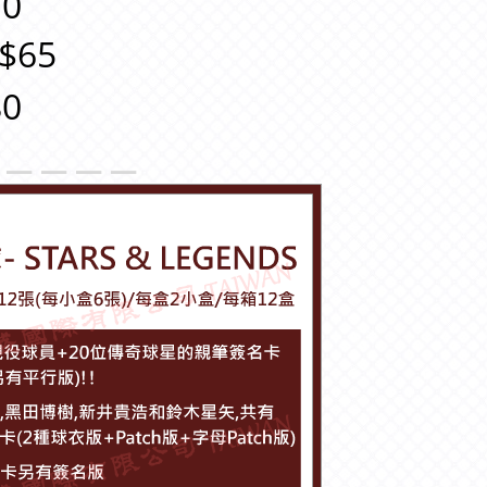
0
$65
0
＿＿＿＿＿