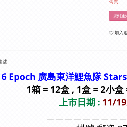
售完
貨到通
加入
描述
16 Epoch 廣島東洋鯉魚隊 Star
1箱 = 12盒 , 1盒 = 2小盒
上市日期 :
11/19
＿＿＿＿＿＿＿＿