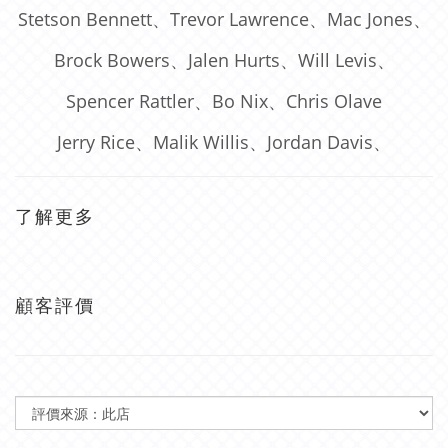
Stetson Bennett、Trevor Lawrence、Mac Jones、
Brock Bowers、Jalen Hurts、Will Levis、
Spencer Rattler、Bo Nix、Chris Olave
Jerry Rice、Malik Willis、Jordan Davis、
了解更多
顧客評價