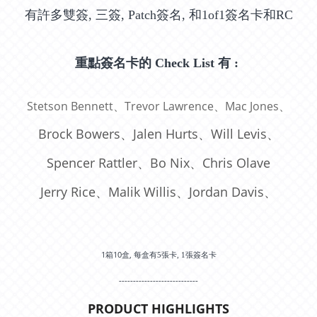
有許多雙簽, 三簽, Patch簽名, 和1of1簽名卡和RC
重點簽名卡的 Check List 有 :
Stetson Bennett、Trevor Lawrence、Mac Jones、
Brock Bowers、Jalen Hurts、Will Levis、
Spencer Rattler、Bo Nix、Chris Olave
Jerry Rice、Malik Willis、Jordan Davis、
1箱10盒,
每盒有5張卡, 1張簽名卡
----------------------------
PRODUCT HIGHLIGHTS