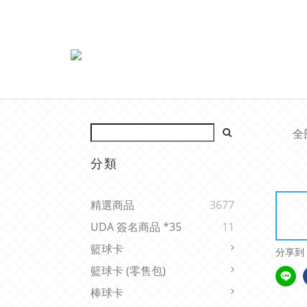
全
分類
精選商品
3677
UDA 簽名商品 *35
11
籃球卡
分享到
籃球卡 (零售包)
棒球卡