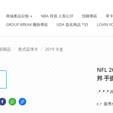
商城產品分類
NBA 球員 人形公仔
預購專區
單卡
GROUP BREAK 團拆專區
UDA 簽名商品 *35
LOVIN 
部商品
美式足球卡
2019 卡盒
NFL 2
邦 手
📍📍📍
👉  販