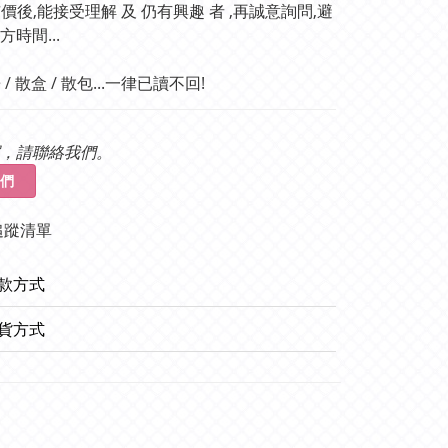
市價後,能接受理解 及 仍有興趣 者 ,再誠意詢問,避
時間...
 / 散盒 / 散包...一律已讀不回!
，請聯絡我們。
們
追蹤清單
款方式
貨方式