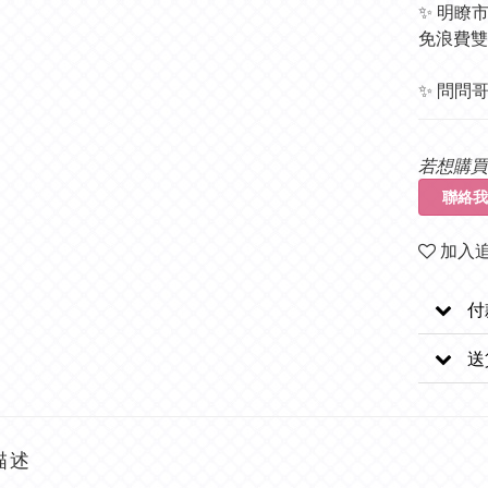
✨ 明瞭
免浪費雙方
✨ 問問哥
若想購買
聯絡我
加入
付
送
描述