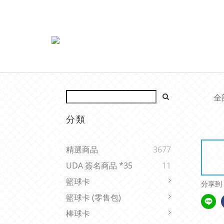
全
分類
精選商品
3677
UDA 簽名商品 *35
11
籃球卡
分享到
籃球卡 (零售包)
棒球卡