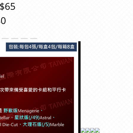
$65
0
＿＿＿＿＿