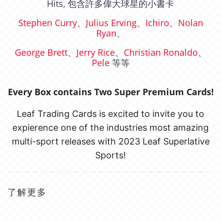
Hits, 包含許多偉大球星的小書卡
Stephen Curry
、
Julius Erving
、
Ichiro
、
Nolan
Ryan
、
George Brett
、
Jerry Rice
、
Christian Ronaldo
、
Pele
等等
Every Box contains Two Super Premium Cards!
Leaf Trading Cards is excited to invite you to
expierence one of the industries most amazing
multi-sport releases with 2023 Leaf Superlative
Sports!
了解更多