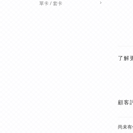
單卡 / 套卡
了解
顧客
尚未有