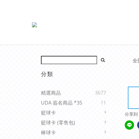
全
分類
精選商品
3677
UDA 簽名商品 *35
11
籃球卡
分享到
籃球卡 (零售包)
棒球卡