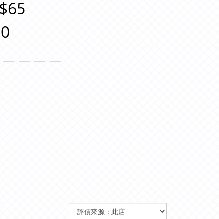
$65
0
＿＿＿＿＿