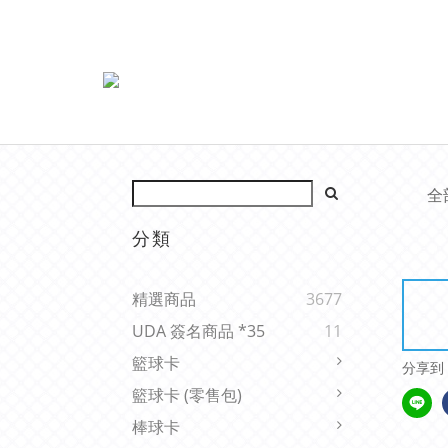
全
分類
精選商品
3677
UDA 簽名商品 *35
11
籃球卡
分享到
籃球卡 (零售包)
棒球卡