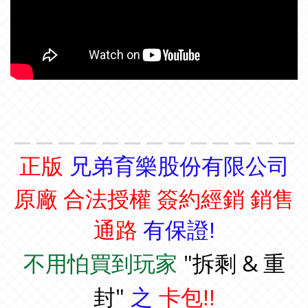
＿＿＿＿＿＿＿＿＿＿＿＿＿
正版
兄弟育樂股份有限公司
原廠 合法授權 簽約經銷 銷售
通路
有保證!
"拆剩 & 重
不用怕買到玩家
封"
之
卡包!!