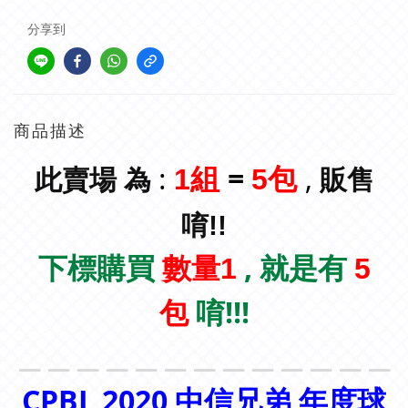
分享到
商品描述
:
=
,
1組
5包
此賣場 為
販售
唷!!
下標購買
, 就是有
數量1
5
唷!!!
包
＿＿＿＿＿＿＿＿＿＿＿＿＿
CPBL 2020
中信兄弟
年度球