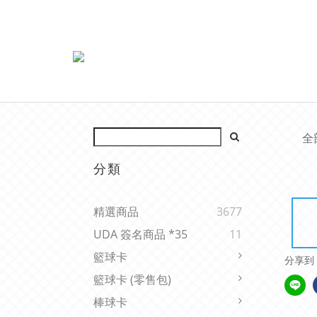
全
分類
精選商品
3677
UDA 簽名商品 *35
11
籃球卡
分享到
籃球卡 (零售包)
棒球卡