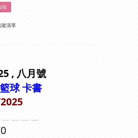
知我
追蹤清單
25 , 八月
號
籃球 卡書
/2025
＿＿＿＿＿
0