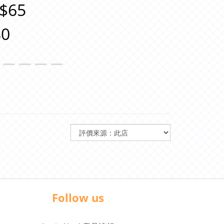
$65
0
＿＿＿＿＿
Follow us