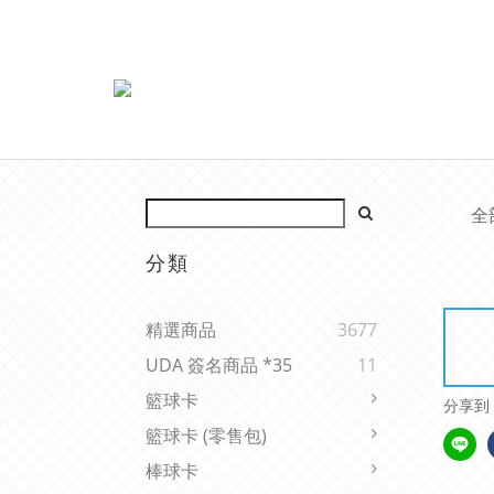
全
分類
精選商品
3677
UDA 簽名商品 *35
11
籃球卡
分享到
籃球卡 (零售包)
棒球卡