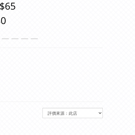
$65
0
＿＿＿＿＿