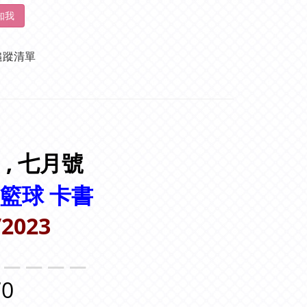
知我
追蹤清單
 , 七
月號
籃球 卡書
/2023
＿＿＿＿＿
0