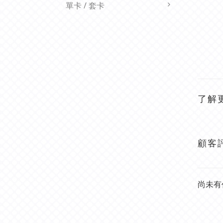
單卡 / 套卡
了解
顧客
尚未有