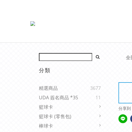
全
分類
精選商品
3677
UDA 簽名商品 *35
11
籃球卡
分享到
籃球卡 (零售包)
棒球卡