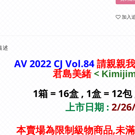
加入
描述
AV 2022 CJ Vol.84
請親親我 K
<
君島美緒
Kimiji
1箱 = 16盒 , 1盒 = 12包
上市日期 :
2/26
本賣場為限制級物商品,未滿