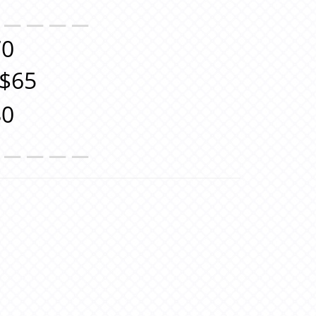
＿＿＿＿＿
0
$65
0
＿＿＿＿＿