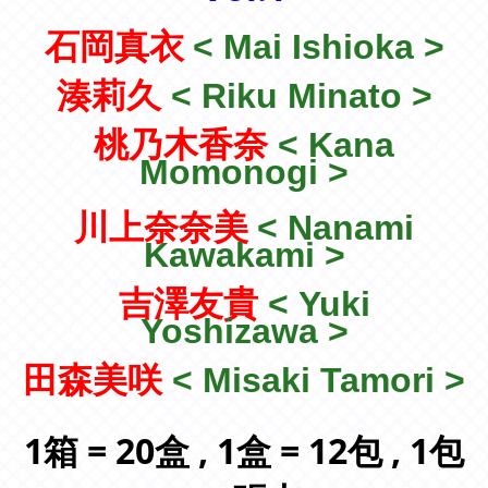
石岡真衣
<
Mai Ishioka >
湊莉久
< Riku Minato >
桃乃木香奈
< Kana
Momonogi >
川上奈奈美
<
Nanami
Kawakami >
吉澤友貴
< Yuki
Yoshizawa >
田森美咲
< Misaki Tamori >
1箱 = 20盒
, 1盒 = 12包
, 1包